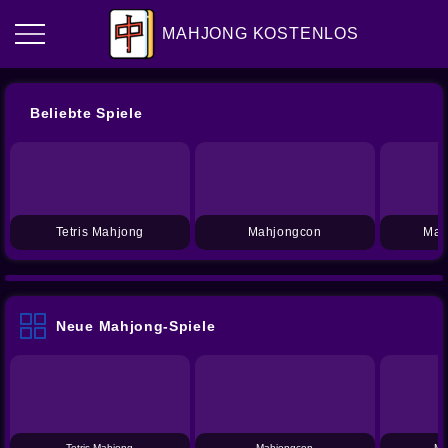
MAHJONG KOSTENLOS
Beliebte Spiele
Tetris Mahjong
Mahjongcon
Mah
Neue Mahjong-Spiele
Tetris Mahjong
Mahjongcon
Ma