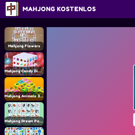
MAHJONG KOSTENLOS
Mahjong Flowers
Mahjong Candy Dimensions
Mahjong Animals 3d Cube
Mahjong Dream Pet Link 3