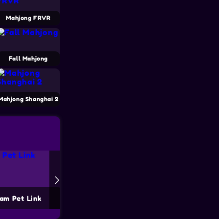
Mahjong FRVR
Fall Mahjong
Mahjong Shanghai 2
am Pet Link
Mahjong Farmverbindung 2
Hunde Ma