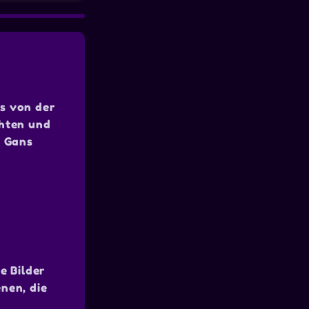
as von der
chten und
e Gans
e Bilder
nen, die