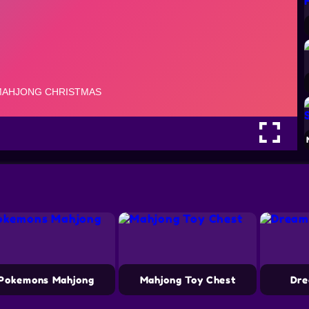
Pokemons Mahjong
Mahjong Toy Chest
Dre