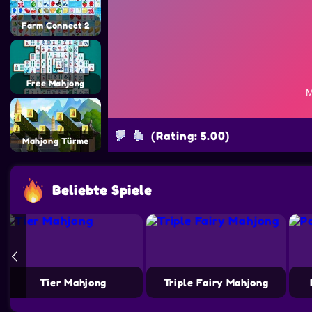
Farm Connect 2
Free Mahjong
(Rating: 5.00)
Mahjong Türme
Beliebte Spiele
Tier Mahjong
Triple Fairy Mahjong