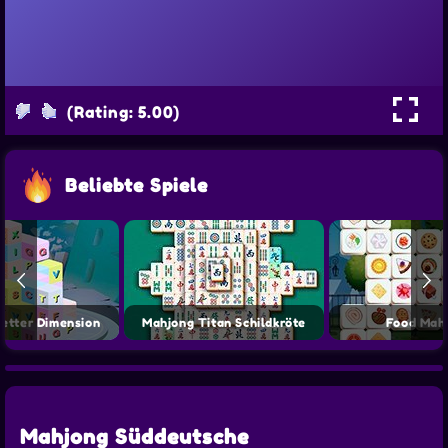
(Rating: 5.00)
Beliebte Spiele
etter Dimension
Mahjong Titan Schildkröte
Food Mah
Mahjong Süddeutsche