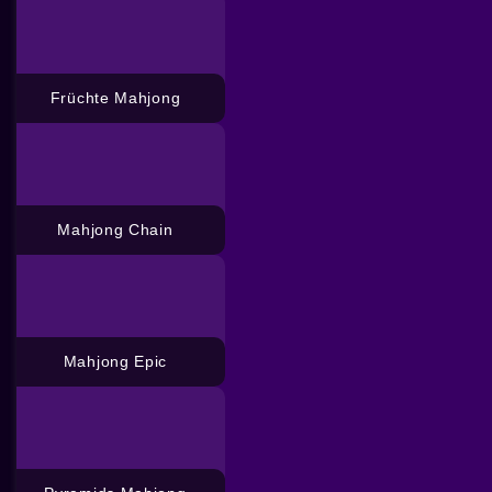
Früchte Mahjong
Mahjong Chain
Mahjong Epic