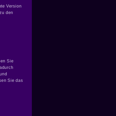
bte Version
 zu den
sen Sie
dadurch
 und
sen Sie das