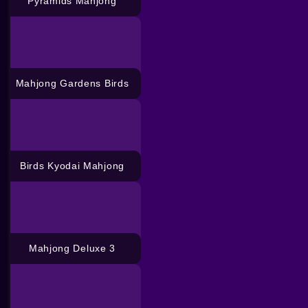
Pyramids Mahjong
Mahjong Gardens Birds
Birds Kyodai Mahjong
Mahjong Deluxe 3