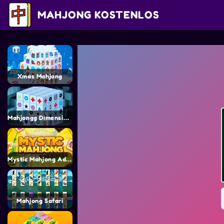
MAHJONG KOSTENLOS
Xmas Mahjong
Mahjongg Dimension Blast
Mystic Mahjong Adventures
Mahjong Safari