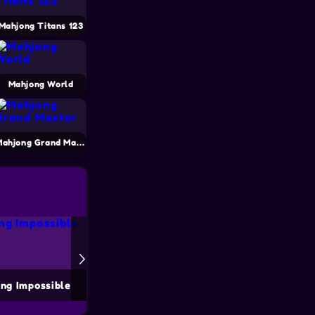
Mahjong Titans 123
Mahjong World
Mahjong Grand Master
ng Impossible
Mahjong Alchemy