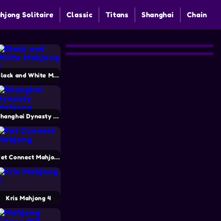
hjong Solitaire
Classic
Titans
Shanghai
Chain
Black and White Mahjong 2
Shanghai Dynasty Mahjong
Pet Connect Mahjong
Kris Mahjong 4