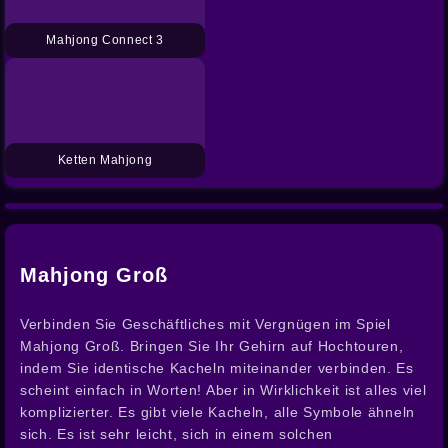
Mahjong Connect 3
Ketten Mahjong
Mahjong Groß
Verbinden Sie Geschäftliches mit Vergnügen im Spiel
Mahjong Groß. Bringen Sie Ihr Gehirn auf Hochtouren,
indem Sie identische Kacheln miteinander verbinden. Es
scheint einfach in Worten! Aber in Wirklichkeit ist alles viel
komplizierter. Es gibt viele Kacheln, alle Symbole ähneln
sich. Es ist sehr leicht, sich in einem solchen