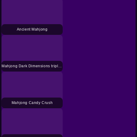
Ancient Mahjong
Mahjong Dark Dimensions triple time
Mahjong Candy Crush