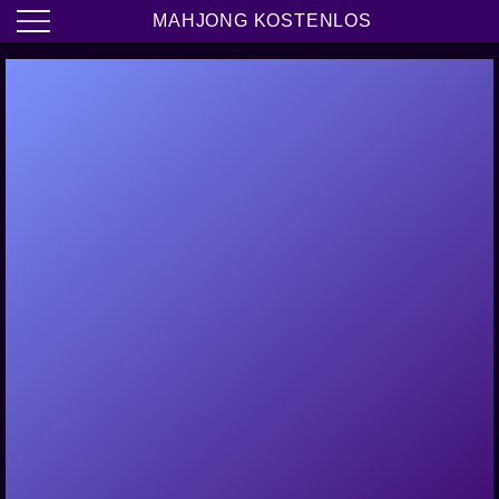
MAHJONG KOSTENLOS