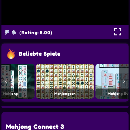
(Rating: 5.00)
Beliebte Spiele
te Mahjong
Mahjongcon
Mahjong Ev
Mahjong Connect 3