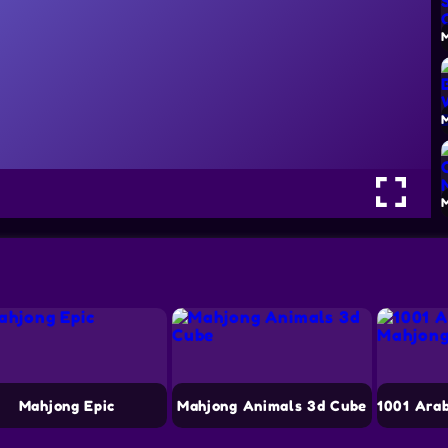
Mahjong Epic
Mahjong Animals 3d Cube