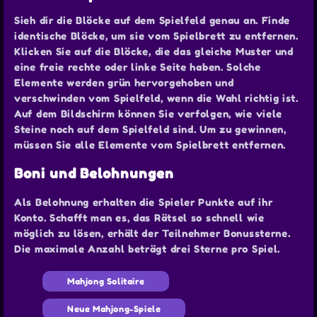
Sieh dir die Blöcke auf dem Spielfeld genau an. Finde
identische Blöcke, um sie vom Spielbrett zu entfernen.
Klicken Sie auf die Blöcke, die das gleiche Muster und
eine freie rechte oder linke Seite haben. Solche
Elemente werden grün hervorgehoben und
verschwinden vom Spielfeld, wenn die Wahl richtig ist.
Auf dem Bildschirm können Sie verfolgen, wie viele
Steine noch auf dem Spielfeld sind. Um zu gewinnen,
müssen Sie alle Elemente vom Spielbrett entfernen.
Boni und Belohnungen
Als Belohnung erhalten die Spieler Punkte auf ihr
Konto. Schafft man es, das Rätsel so schnell wie
möglich zu lösen, erhält der Teilnehmer Bonussterne.
Die maximale Anzahl beträgt drei Sterne pro Spiel.
Mahjong Solitaire
Neue Mahjong-Spiele