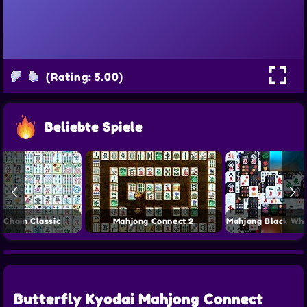
(Rating: 5.00)
Beliebte Spiele
 Chain Classic
Mahjong Connect 2
Mahjong Black Whi
Butterfly Kyodai Mahjong Connect