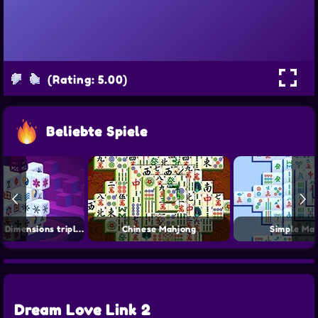
(Rating: 5.00)
Beliebte Spiele
Mahjong Dark Dimensions triple time
Chinese Mahjong
Simple Ma
Dream Love Link 2