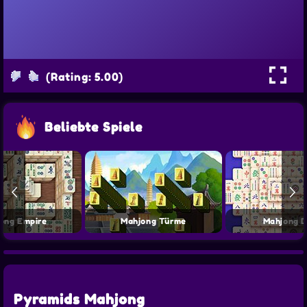
(Rating: 5.00)
Beliebte Spiele
ong Empire
Mahjong Türme
Mahjong D
Pyramids Mahjong