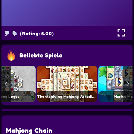
(Rating: 5.00)
Beliebte Spiele
jong Logos
Thanksgiving Mahjong Arkadium
Marine Ma
Mahjong Chain