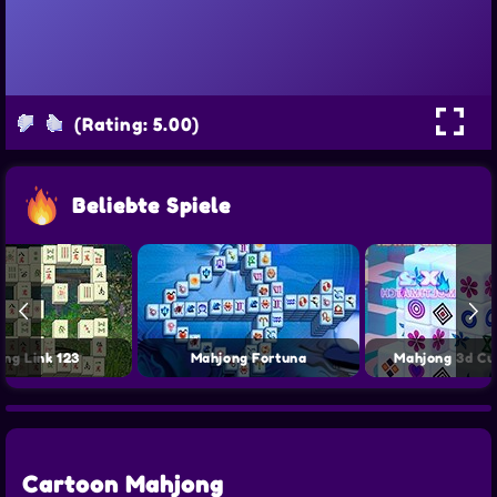
(Rating: 5.00)
Beliebte Spiele
ng Link 123
Mahjong Fortuna
Mahjong 3d Cu
Cartoon Mahjong