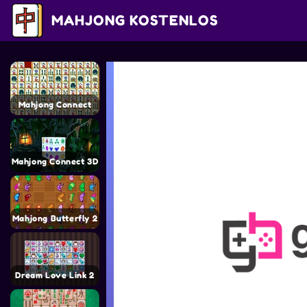
MAHJONG KOSTENLOS
Mahjong Connect
Mahjong Connect 3D
Mahjong Butterfly 2
Dream Love Link 2