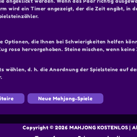
sie angeklickt werden. Wenn das Paar richtig ausgew
m wird ein Timer angezeigt, der die Zeit angibt, in d
ielsteinzähler.
he Optionen, die Ihnen bei Schwierigkeiten helfen kö
e Zug rosa hervorgehoben. Steine mischen, wenn keine
ts wählen, d. h. die Anordnung der Spielsteine auf de
.
itaire
Neue Mahjong-Spiele
Copyright © 2026 MAHJONG KOSTENLOS | All