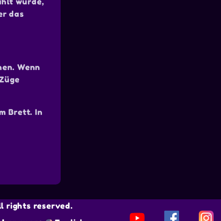
ählt wurde,
er das
nnen. Wenn
 Züge
m Brett. In
 rights reserved.