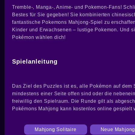
Tremble-, Manga-, Anime- und Pokemon-Fans! Schlie
Bestes für Sie gegeben! Sie kombinierten chinesi
fantastische Pokemons Mahjong-Spiel zu erschaffen.
Kinder und Erwachsenen – lustige Pokemon. Und sie 
Pokémon wählen dich!
Spielanleitung
Das Ziel des Puzzles ist es, alle Pokémon auf dem 
mindestens einer Seite offen sind oder die nebenei
freiwillig den Spielraum. Die Runde gilt als abges
Pokémons Mahjong kann kostenlos online gespielt w
Mahjong Solitaire
Neue Mahjong