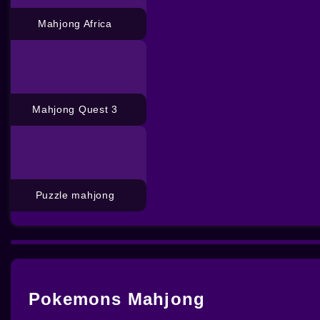
Mahjong Africa
Mahjong Quest 3
Puzzle mahjong
Pokemons Mahjong