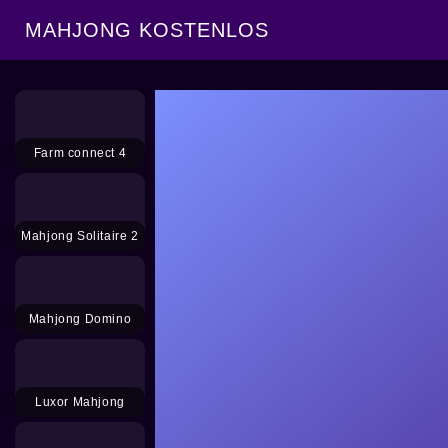
MAHJONG KOSTENLOS
Farm connect 4
Mahjong Solitaire 2
Mahjong Domino
Luxor Mahjong