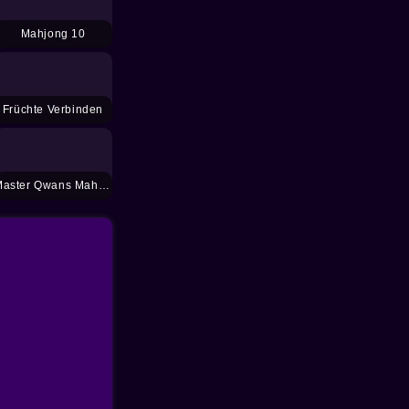
Mahjong 10
Früchte Verbinden
Master Qwans Mahjong