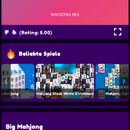
(Rating: 5.00)
Beliebte Spiele
s Mahjong
Mahjong Black White 2 Untimed
Mahjong Can
Big Mahjong